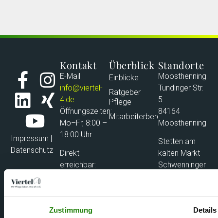
Kontakt
Überblick
Standorte
E-Mail:
Moosthenning
Einblicke
info@viertel-
Tundinger Str.
Ratgeber
4.de
5
Pflege
Öffnungszeiten:
84164
Mitarbeiterbereich
Mo–Fr, 8:00 –
Moosthenning
18:00 Uhr
Impressum
|
Stetten am
Datenschutz
Direkt
kalten Markt
erreichbar:
Schwenninger
• Standort
Str. 45/1
Stetten:
72510 Stetten
+497573
am kalten
Zustimmung
Details
95791-0
Markt