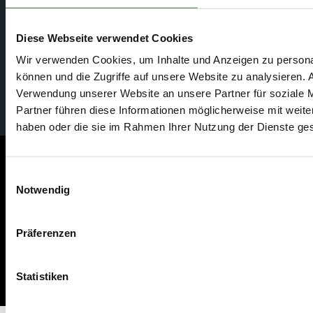
• Standort
Moosthenning:
Diese Webseite verwendet Cookies
+498731
50997-0
Wir verwenden Cookies, um Inhalte und Anzeigen zu personal
können und die Zugriffe auf unsere Website zu analysieren.
Verwendung unserer Website an unsere Partner für soziale 
Partner führen diese Informationen möglicherweise mit weite
haben oder die sie im Rahmen Ihrer Nutzung der Dienste g
© 2025 Alle Rechte vorbehalten | Made with ❤️ by
Markentrainer Werbeagentur
Einwilligungsauswahl
Notwendig
Präferenzen
Statistiken