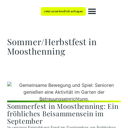
Jetzt unverbindlich anfragen
Mit Pflege leben
Sommer/Herbstfest in
Moosthenning
Sommerfest in Moosthenning: Ein
fröhliches Beisammensein im
September
In unserer Einrichtung fand im September ein fröhliches